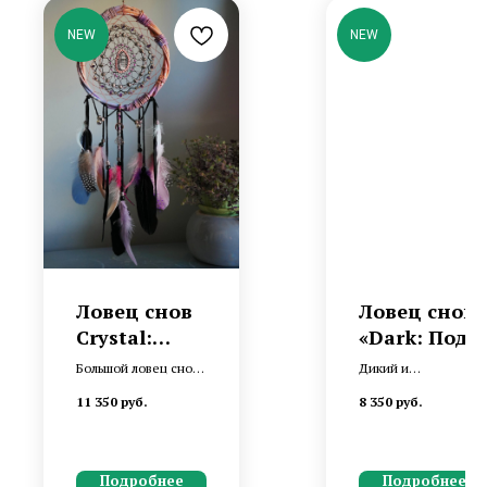
NEW
NEW
Ловец снов
Ловец снов
Crystal:
«Dark: Под
«Сны
защитой
Большой ловец снов
Дикий и
кочевника»
глухаря»
с горным хрусталём и
необузданный
11 350
руб.
8 350
руб.
аметистом
Защитник с перьями
глухаря и горным
хрусталем
Подробнее
Подробнее