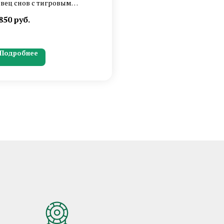
вец снов с тигровым
азом, в бордово-
850
руб.
рюзового цвета в
ническом стиле с пером
зана и гуся
Подробнее