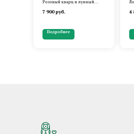
Розовый кварц и лунный
Ло
камень в ловце снов нежных
гл
7 900
руб.
4 
оттенков с воздушным
би
оперением.
эт
фа
Подробнее