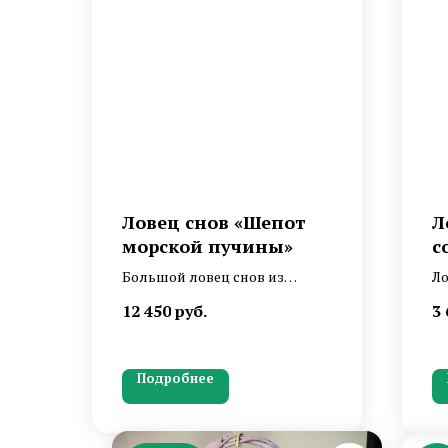
Ловец снов «Шепот
Л
морской пучины»
с
а
Большой ловец снов из
Ло
натуральных материалов, с
би
12 450
руб.
3 
ракушками и морской
эт
звездой. Свежий, как морской
ав
бриз и основательный, как
по
Подробнее
старая палуба корабля.