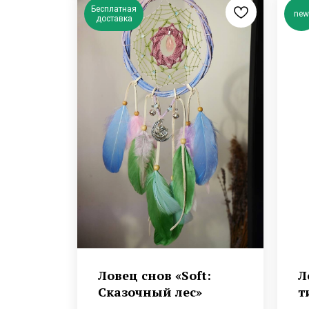
Бесплатная
new
доставка
Ловец снов «Soft:
Л
Сказочный лес»
т