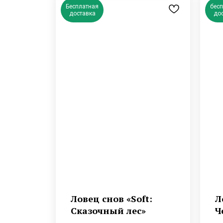
Бесплатная
бес
доставка
до
Ловец снов «Soft:
Л
Сказочный лес»
Ч
и