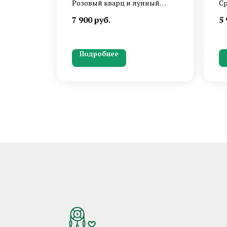
Розовый кварц и лунный
Ср
камень в ловце снов нежных
с 
7 900
руб.
5 
оттенков с воздушным
че
оперением.
о
де
Подробнее