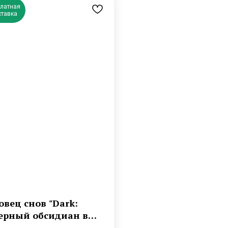
платная
ставка
овец снов "Dark:
ерный обсидиан в
зумрудном"