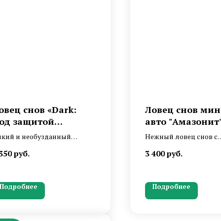
овец снов «Dark:
Ловец снов мин
од защитой
авто "Амазонит
лухаря»
кий и необузданный
Нежный ловец снов с
щитник с перьями глухаря
амазонитом и возду
350
руб.
3 400
руб.
горным хрусталем
оперением лебедя
Подробнее
Подробнее