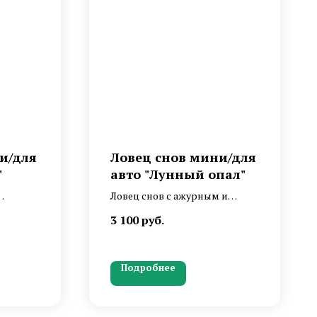
и/для
Ловец снов мини/для
"
авто "Лунный опал"
Ловец снов с ажурным и
шным
искрящимся плетением с
3 100
руб.
опалитом
Перо гуся, петуха в бело-
черно-голубой гамме.
Подробнее