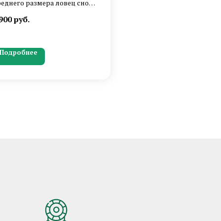
еднего размера ловец снов
перьями изумрудного и
900
руб.
рного цвета, черным
бсидианом и волшебными
талями.
Подробнее