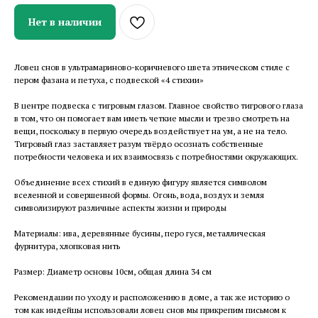
Нет в наличии
Ловец снов в ультрамариново-коричневого цвета этническом стиле с
пером фазана и петуха, с подвеской «4 стихии»
В центре подвеска с тигровым глазом. Главное свойство тигрового глаза
в том, что он помогает вам иметь четкие мысли и трезво смотреть на
вещи, поскольку в первую очередь воздействует на ум, а не на тело.
Тигровый глаз заставляет разум твёрдо осознать собственные
потребности человека и их взаимосвязь с потребностями окружающих.
Объединение всех стихий в единую фигуру является символом
вселенной и совершенной формы. Огонь, вода, воздух и земля
символизируют различные аспекты жизни и природы
Материалы: ива, деревянные бусины, перо гуся, металлическая
фурнитура, хлопковая нить
Размер: Диаметр основы 10см, общая длина 34 см
Рекомендации по уходу и расположению в доме, а так же историю о
том как индейцы использовали ловец снов мы прикрепим письмом к