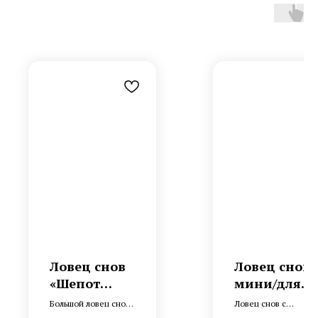
Ловец снов
Ловец снов
«Шепот
мини/для
морской
авто
Большой ловец снов
Ловец снов с
пучины»
"Лунный
из натуральных
ажурным и