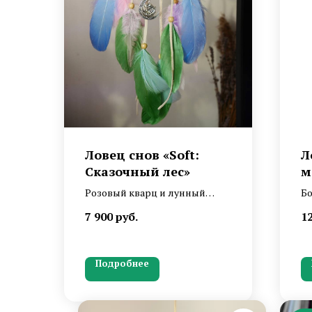
Ловец снов «Soft:
Л
Сказочный лес»
м
Розовый кварц и лунный
Бо
камень в ловце снов нежных
на
7 900
руб.
1
оттенков с воздушным
р
оперением.
зв
бр
Подробнее
ст