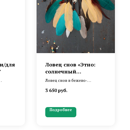
и/для
Ловец снов «Этно:
"
солнечный
авантюрин»
Ловец снов в бежево-
шным
бирюзового цвета в
3 650
руб.
этническом стиле с
авантюрином, с пером гуся и
подвеской «Солнце и Луна»
Подробнее