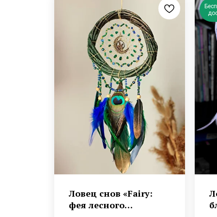
Бес
до
Ловец снов «Fairy:
Л
фея лесного
б
папоротника»
Э