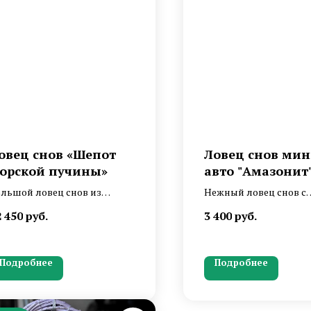
овец снов «Шепот
Ловец снов мин
орской пучины»
авто "Амазонит
льшой ловец снов из
Нежный ловец снов с
туральных материалов, с
амазонитом и возду
2 450
руб.
3 400
руб.
акушками и морской
оперением лебедя
ездой. Свежий, как морской
из и основательный, как
Подробнее
Подробнее
арая палуба корабля.