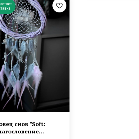
платная
ставка
овец снов "Soft:
лагословение
арендиль"