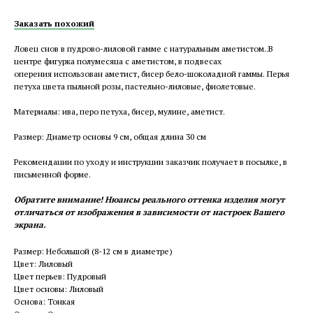
Заказать похожий
Ловец снов в пудрово-лиловой гамме с натуральным аметистом..В
центре фигурка полумесяца с аметистом, в подвесах
оперения использован аметист, бисер бело-шоколадной гаммы. Перья
петуха цвета пыльной розы, пастельно-лиловые, фиолетовые.
Материалы: ива, перо петуха, бисер, мулине, аметист.
Размер: Диаметр основы 9 см, общая длина 30 см
Рекомендации по уходу и инструкции заказчик получает в посылке, в
письменной форме.
Обратите внимание! Нюансы реального оттенка изделия могут
отличаться от изображения в зависимости от настроек Вашего
экрана.
Размер: Небольшой (8-12 см в диаметре)
Цвет: Лиловый
Цвет перьев: Пудровый
Цвет основы: Лиловый
Основа: Тонкая