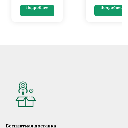
Перо гуся, петуха в
и волшебными
Подробнее
Подробнее
бело-черно-голубой
деталями.
гамме.
Бесплатная доставка