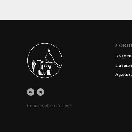
ЛОВЦ
В налич
На зака
Архив (
Птичка одобряет 2007-2025