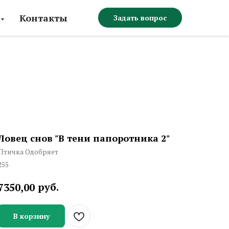
Контакты
Задать вопрос
Ловец снов "В тени папоротника 2"
Птичка Одобряет
255
руб.
7350,00
В корзину